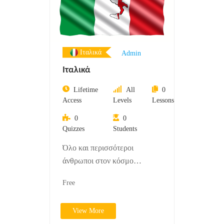
Ιταλικά
Admin
Ιταλικά
Lifetime
All
0
Access
Levels
Lessons
0
0
Quizzes
Students
Όλο και περισσότεροι
άνθρωποι στον κόσμο
επιλέγουν να μάθουν την
Free
ιταλική ως δεύτερη γλώσσα.
Η…
View More